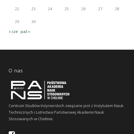
22
23
24
25
26
27
28
29
30
« cze
paź »
O nas
Centrum Studiów Inżynierskich związane jest z Instytutem Nauk
Technicznych i Lotnictwa Państwowej Akademii Nauk
Stosowanych w Chełmie.